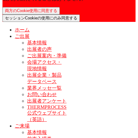
両方のCookie使用に同意する
セッションCookieの使用にのみ同意する
ホーム
ご出展
基本情報
出展者の声
ご出展案内・準備
会場アクセス・
現地情報
出展企業・製品
データベース
業界メッセ一覧
お問い合わせ
出展者アンケート
THERMPROCESS
公式ウェブサイト
（英語）
ご来場
基本情報