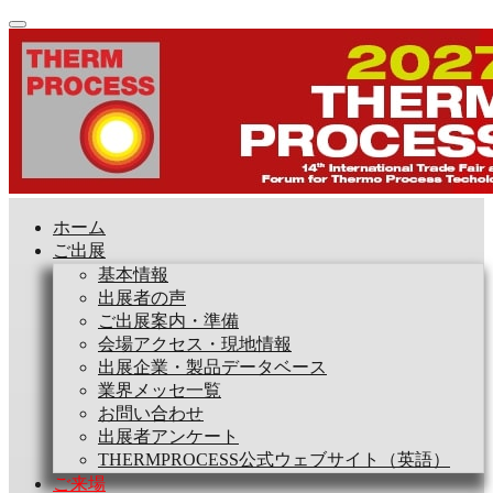
ホーム
ご出展
基本情報
出展者の声
ご出展案内・準備
会場アクセス・現地情報
出展企業・製品データベース
業界メッセ一覧
お問い合わせ
出展者アンケート
THERMPROCESS公式ウェブサイト（英語）
ご来場