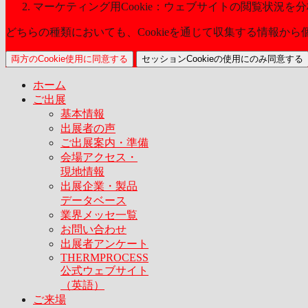
マーケティング用Cookie：ウェブサイトの閲覧状況を
どちらの種類においても、Cookieを通じて収集する情報か
両方のCookie使用に同意する
セッションCookieの使用にのみ同意する
ホーム
ご出展
基本情報
出展者の声
ご出展案内・準備
会場アクセス・
現地情報
出展企業・製品
データベース
業界メッセ一覧
お問い合わせ
出展者アンケート
THERMPROCESS
公式ウェブサイト
（英語）
ご来場