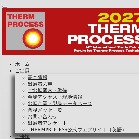
ホーム
ご出展
基本情報
出展者の声
ご出展案内・準備
会場アクセス・現地情報
出展企業・製品データベース
業界メッセ一覧
お問い合わせ
出展者アンケート
THERMPROCESS公式ウェブサイト（英語）
ご来場