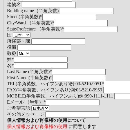
建物名
Building name（半角英数)
Street (半角英数)
*
City/Ward （半角英数)
*
State/Prefecture （半角英数)
*
国
所属部・課
役職
敬称
姓
*
名
*
Last Name (半角英数)
*
First Name (半角英数)
*
TEL(半角英数、ハイフンあり)例:03-5210-9951
*
FAX(半角英数、ハイフンあり)例:03-5210-9959
MOBILE(半角英数、ハイフンあり)例:090-1111-1111
Eメール （半角）
*
ご希望言語
その他メッセージ
個人情報および肖像権の使用について
個人情報および肖像権の使用
に同意します