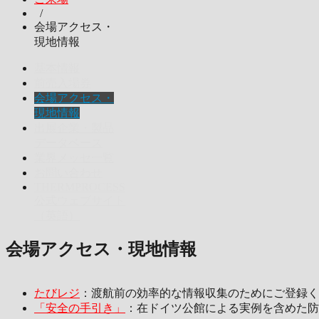
/
会場アクセス・
現地情報
基本情報
前売入場券
会場アクセス・
現地情報
出展企業・製品
データベース
業界メッセ一覧
お問い合わせ
THERMPROCESS
公式ウェブサイト
（英語）
会場アクセス・現地情報
たびレジ
：渡航前の効率的な情報収集のためにご登録く
「安全の手引き」
：在ドイツ公館による実例を含めた防