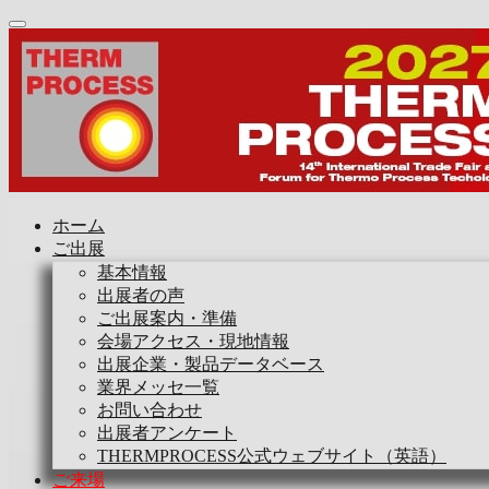
ホーム
ご出展
基本情報
出展者の声
ご出展案内・準備
会場アクセス・現地情報
出展企業・製品データベース
業界メッセ一覧
お問い合わせ
出展者アンケート
THERMPROCESS公式ウェブサイト（英語）
ご来場