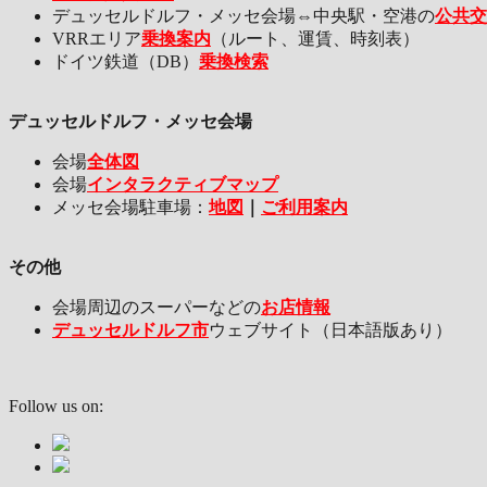
デュッセルドルフ・メッセ会場⇔中央駅・空港の
公共交
VRRエリア
乗換案内
（ルート、運賃、時刻表）
ドイツ鉄道（DB）
乗換検索
デュッセルドルフ・メッセ会場
会場
全体図
会場
インタラクティブマップ
メッセ会場駐車場：
地図
｜
ご利用案内
その他
会場周辺のスーパーなどの
お店情報
デュッセルドルフ市
ウェブサイト（日本語版あり）
Follow us on: